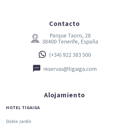
Contacto
Parque Taoro, 28


38400 Tenerife, España


(+34) 922 383 500


reservas@tigaiga.com
Alojamiento
HOTEL TIGAIGA
Doble Jardín