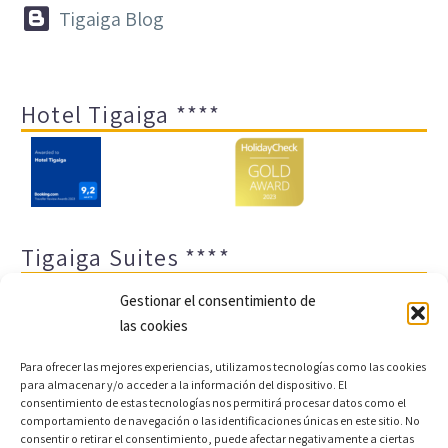


Tigaiga Blog
Hotel Tigaiga ****
Tigaiga Suites ****
Gestionar el consentimiento de
las cookies
Para ofrecer las mejores experiencias, utilizamos tecnologías como las cookies
para almacenar y/o acceder a la información del dispositivo. El
consentimiento de estas tecnologías nos permitirá procesar datos como el
comportamiento de navegación o las identificaciones únicas en este sitio. No
Aviso legal y política de privacidad
Transparencia
consentir o retirar el consentimiento, puede afectar negativamente a ciertas