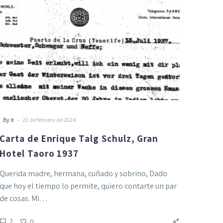
Hotel
Taoro
1937
-
By it
23 de febrero de 2024
Carta de Enrique Talg Schulz, Gran
Hotel Taoro 1937
Querida madre, hermana, cuñado y sobrino, Dado
que hoy el tiempo lo permite, quiero contarte un par
de cosas. Mi…
2
0