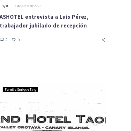
-
By it
14 de junio de 2024
ASHOTEL entrevista a Luis Pérez,
trabajador jubilado de recepción
2
0
Carta
Familia Enrique Talg
de
Enrique
Talg
Schulz,
Gran