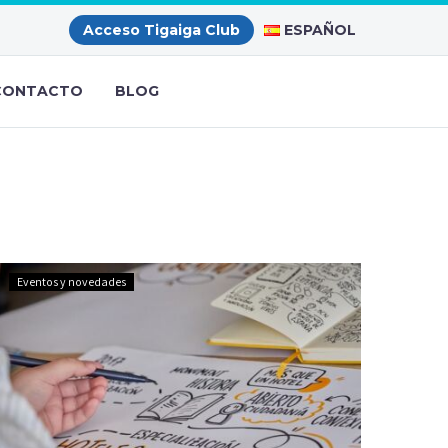
ESPAÑOL
Acceso Tigaiga Club
CONTACTO
BLOG
Nuestro
Eventos y novedades
Hotel
se
Une
a
la
Red