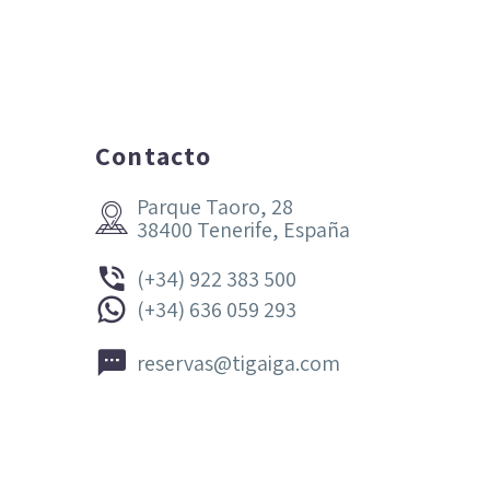
Contacto
Parque Taoro, 28


38400 Tenerife, España


(+34) 922 383 500


(+34) 636 059 293


reservas@tigaiga.com