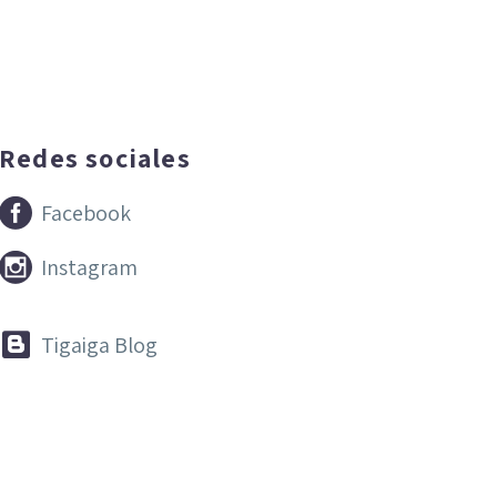
Redes sociales


Facebook


Instagram


Tigaiga Blog