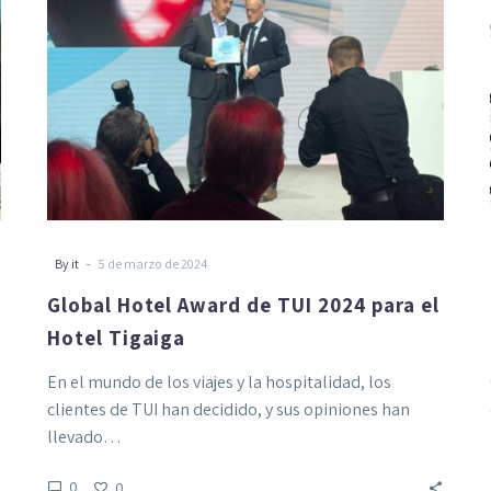
para
el
Hotel
Tigaiga
-
By it
5 de marzo de 2024
Global Hotel Award de TUI 2024 para el
Hotel Tigaiga
En el mundo de los viajes y la hospitalidad, los
clientes de TUI han decidido, y sus opiniones han
llevado…
0
0