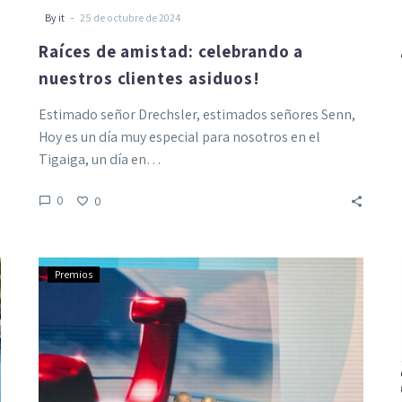
-
By it
25 de octubre de 2024
Raíces de amistad: celebrando a
nuestros clientes asiduos!
Estimado señor Drechsler, estimados señores Senn,
Hoy es un día muy especial para nosotros en el
Tigaiga, un día en…
0
0
Global
Premios
Hotel
Award
de
TUI
2024