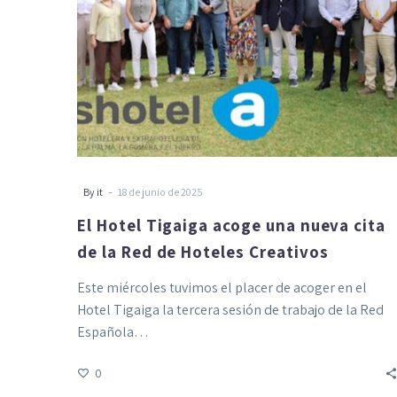
de
la
Red
de
Hoteles
Creativos
-
By it
18 de junio de 2025
El Hotel Tigaiga acoge una nueva cita
de la Red de Hoteles Creativos
Este miércoles tuvimos el placer de acoger en el
Hotel Tigaiga la tercera sesión de trabajo de la Red
Española…
0