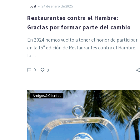
-
By it
24 de enero de 2025
Restaurantes contra el Hambre:
Gracias por formar parte del cambio
En 2024 hemos vuelto a tener el honor de participar
en la 15ª edición de Restaurantes contra el Hambre,
la…
0
0
La
Amigos & Clientes
Tradición
del
Huevo
de
Pascua