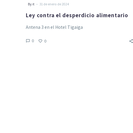
-
By it
31 de enero de 2024
Ley contra el desperdicio alimentario
Antena 3 en el Hotel Tigaiga
0
0