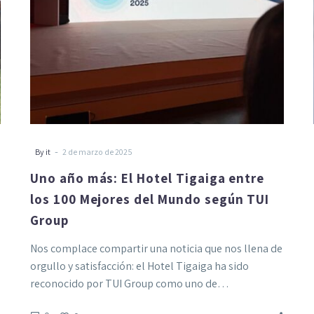
los
100
Mejores
del
Mundo
según
TUI
Group
-
By it
2 de marzo de 2025
Uno año más: El Hotel Tigaiga entre
los 100 Mejores del Mundo según TUI
Group
Nos complace compartir una noticia que nos llena de
orgullo y satisfacción: el Hotel Tigaiga ha sido
reconocido por TUI Group como uno de…