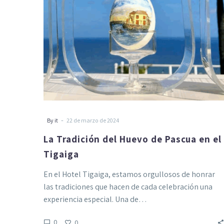
en
el
Tigaiga
-
By it
22 de marzo de 2024
La Tradición del Huevo de Pascua en el
Tigaiga
En el Hotel Tigaiga, estamos orgullosos de honrar
las tradiciones que hacen de cada celebración una
experiencia especial. Una de…
0
0