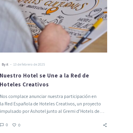
de
Hoteles
Creativos
-
By it
13 de febrero de 2025
Nuestro Hotel se Une a la Red de
Hoteles Creativos
Nos complace anunciar nuestra participación en
la Red Española de Hoteles Creativos, un proyecto
impulsado por Ashotel junto al Gremi d’Hotels de…
0
0