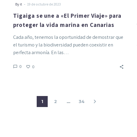
-
By it
19 de octubre de 2023
Tigaiga se une a «El Primer Viaje» para
proteger la vida marina en Canarias
Cada año, tenemos la oportunidad de demostrar que
el turismo y la biodiversidad pueden coexistir en
perfecta armonía. En las…
0
0
1
2
…
34