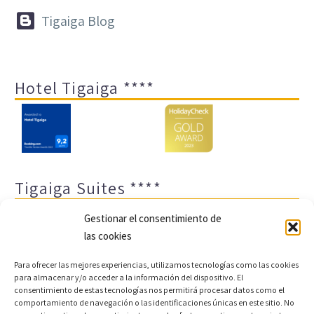


Tigaiga Blog
Hotel Tigaiga ****
Tigaiga Suites ****
Gestionar el consentimiento de
las cookies
Para ofrecer las mejores experiencias, utilizamos tecnologías como las cookies
para almacenar y/o acceder a la información del dispositivo. El
consentimiento de estas tecnologías nos permitirá procesar datos como el
comportamiento de navegación o las identificaciones únicas en este sitio. No
Aviso legal y política de privacidad
Transparencia