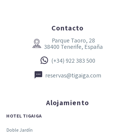
Contacto
Parque Taoro, 28


38400 Tenerife, España


(+34) 922 383 500


reservas@tigaiga.com
Alojamiento
HOTEL TIGAIGA
Doble Jardín