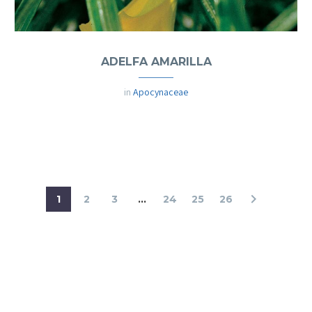
ADELFA AMARILLA
in
Apocynaceae
1
2
3
...
24
25
26