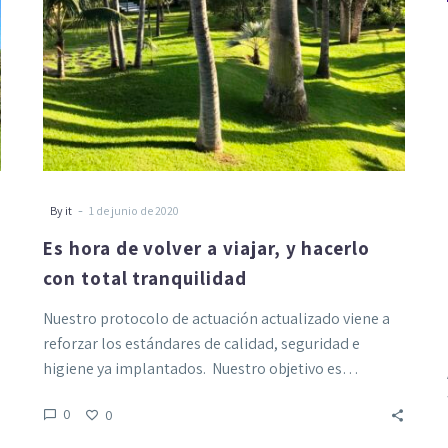
con
total
tranquilidad
-
By it
1 de junio de 2020
Es hora de volver a viajar, y hacerlo
con total tranquilidad
Nuestro protocolo de actuación actualizado viene a
reforzar los estándares de calidad, seguridad e
higiene ya implantados. Nuestro objetivo es…
0
0