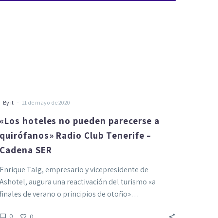
Club
Tenerife
–
Cadena
SER
-
By it
11 de mayo de 2020
«Los hoteles no pueden parecerse a
quirófanos» Radio Club Tenerife –
Cadena SER
Enrique Talg, empresario y vicepresidente de
Ashotel, augura una reactivación del turismo «a
finales de verano o principios de otoño»…
0
0