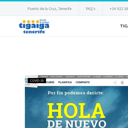
Puerto de la Cruz, Tenerife
FAQ's
+34 922 3
TIG
Requisitos
COVID-19
entrada
Tenerife
Covid-
19