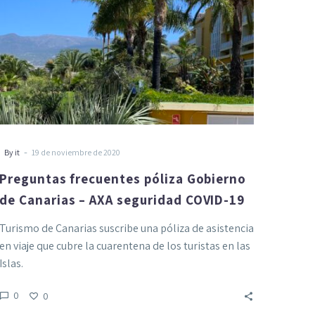
AXA
seguridad
COVID-
19
-
By it
19 de noviembre de 2020
Preguntas frecuentes póliza Gobierno
de Canarias – AXA seguridad COVID-19
Turismo de Canarias suscribe una póliza de asistencia
en viaje que cubre la cuarentena de los turistas en las
Islas.
0
0