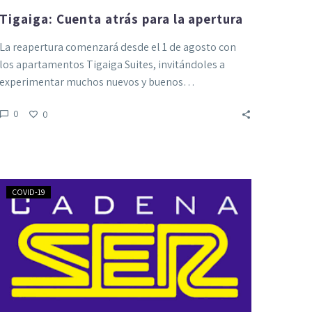
Tigaiga: Cuenta atrás para la apertura
La reapertura comenzará desde el 1 de agosto con
los apartamentos Tigaiga Suites, invitándoles a
experimentar muchos nuevos y buenos…
0
0
«Los
COVID-19
hoteles
no
pueden
parecerse
a
quirófanos»
Radio