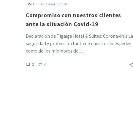
-
By it
16 de abril de 2020
Compromiso con nuestros clientes
ante la situación Covid-19
Declaración de Tigaiga Hotel & Suites: Coronavirus La
seguridad y protección tanto de nuestros huéspedes
como de los miembros del…
0
0