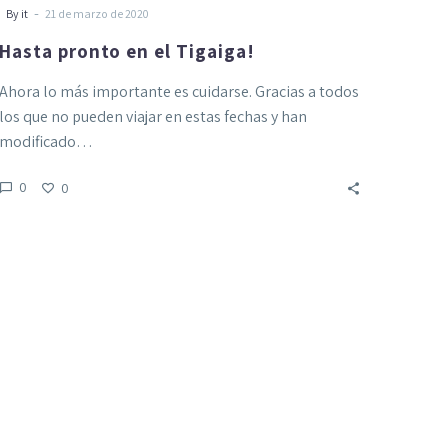
-
By it
21 de marzo de 2020
Hasta pronto en el Tigaiga!
Ahora lo más importante es cuidarse. Gracias a todos
los que no pueden viajar en estas fechas y han
modificado…
0
0