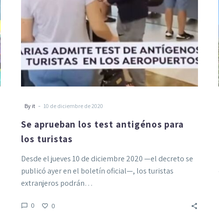
turistas
-
By it
10 de diciembre de 2020
Se aprueban los test antigénos para
los turistas
Desde el jueves 10 de diciembre 2020 —el decreto se
publicó ayer en el boletín oficial—, los turistas
extranjeros podrán…
0
0