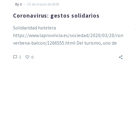
-
By it
25 de marzo de 2020
Coronavirus: gestos solidarios
Solidaridad hotelera
https://www.laprovincia.es/sociedad/2020/03/20/roma-
verbena-balcon/1266555.html Del turismo, uno de
los sectores más afectados por el estado de alarma,
1
0
ha partido una de…