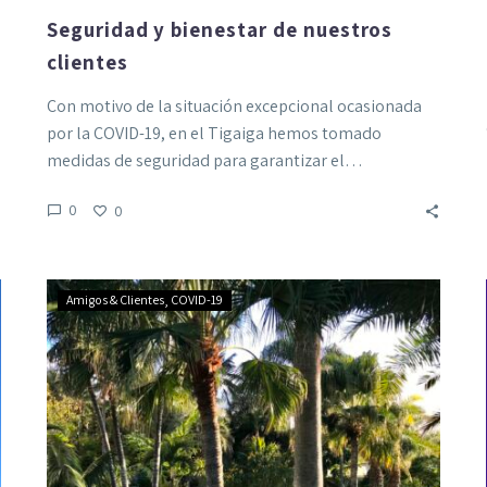
Seguridad y bienestar de nuestros
clientes
Con motivo de la situación excepcional ocasionada
por la COVID-19, en el Tigaiga hemos tomado
medidas de seguridad para garantizar el…
0
0
Es
Amigos & Clientes
COVID-19
hora
de
volver
a
viajar,
y
hacerlo