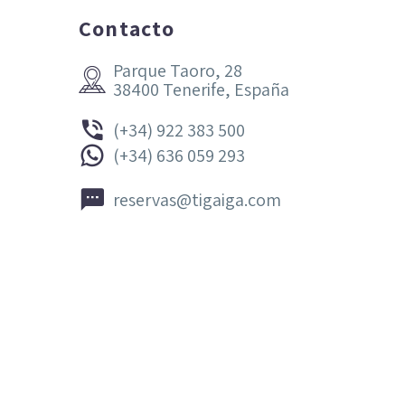
Contacto
Parque Taoro, 28


38400 Tenerife, España


(+34) 922 383 500


(+34) 636 059 293


reservas@tigaiga.com