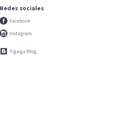
Redes sociales


Facebook


Instagram


Tigaiga Blog