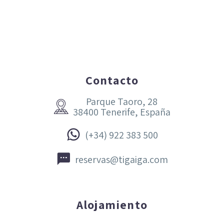
Contacto
Parque Taoro, 28


38400 Tenerife, España


(+34) 922 383 500


reservas@tigaiga.com
Alojamiento