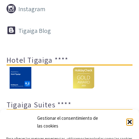


Instagram


Tigaiga Blog
Hotel Tigaiga ****
Tigaiga Suites ****
Gestionar el consentimiento de
las cookies
Para ofrecer las mejores experiencias, utilizamos tecnologías como las cookies