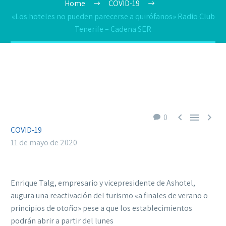
Home
COVID-19
«Los hoteles no pueden parecerse a quirófanos» Radio Club
Tenerife – Cadena SER



0
COVID-19
11 de mayo de 2020
Enrique Talg, empresario y vicepresidente de Ashotel,
augura una reactivación del turismo «a finales de verano o
principios de otoño» pese a que los establecimientos
podrán abrir a partir del lunes