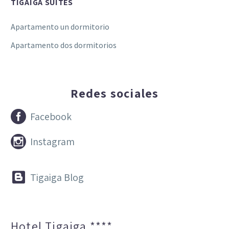
TIGAIGA SUITES
Apartamento un dormitorio
Apartamento dos dormitorios
Redes sociales


Facebook


Instagram


Tigaiga Blog
Hotel Tigaiga ****