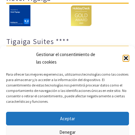
Tigaiga Suites ****
Gestionar el consentimiento de
las cookies
Para ofrecer las mejores experiencias, utilizamos tecnologías como las cookies
para almacenar y/o acceder a la información del dispositivo. El
consentimiento de estas tecnologías nos permitirá procesar datos como el
comportamiento de navegación o las identificaciones únicas en este sitio. No
Aviso legal y política de privacidad
Transparencia
consentir o retirar el consentimiento, puede afectar negativamente a ciertas
características y funciones.
Cookies
Sitemap
Política de cookies (UE)
Aceptar
Copyright © 2022 |
Desarrollo web y motor de reservas
Denegar