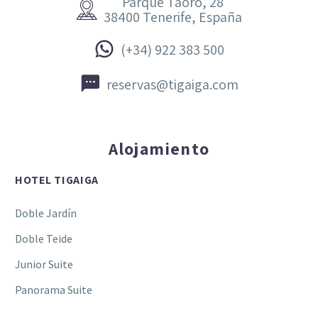
Parque Taoro, 28


38400 Tenerife, España


(+34) 922 383 500


reservas@tigaiga.com
Alojamiento
HOTEL TIGAIGA
Doble Jardín
Doble Teide
Junior Suite
Panorama Suite