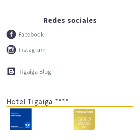
Redes sociales


Facebook


Instagram


Tigaiga Blog
Hotel Tigaiga ****