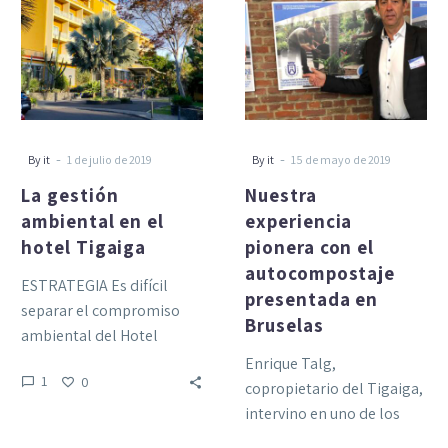
ambiental
pionera
en
con
el
el
hotel
autocompostaje
Tigaiga
presentada
en
Bruselas
-
-
By it
1 de julio de 2019
By it
15 de mayo de 2019
La gestión
Nuestra
ambiental en el
experiencia
hotel Tigaiga
pionera con el
autocompostaje
ESTRATEGIA Es difícil
presentada en
separar el compromiso
Bruselas
ambiental del Hotel
Tigaiga de la actividad que
Enrique Talg,
1
0
viene desarrollando desde
copropietario del Tigaiga,
hace 60 años….
intervino en uno de los
paneles de debate y contó