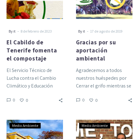
el
compostaje
-
-
By it
8 de febrero de 2023
By it
17 de agosto de 2019
El Cabildo de
Gracias por su
Tenerife fomenta
aportación
el compostaje
ambiental
El Servicio Técnico de
Agradecemos a todos
Lucha contra el Cambio
nuestros huéspedes por
Climático y Educación
Cerrar el grifo mientras se
Ambiental, del Área de
cepillan los dientes Por
0
0
0
0
Desarrollo Sostenible y
cada grifo apagado = 12…
Lucha contra…
La
Nuestra
Medio Ambiente
Medio Ambiente
gestión
experiencia