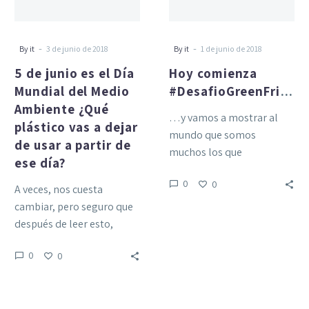
Mundial
del
Medio
-
-
By it
3 de junio de 2018
By it
1 de junio de 2018
Ambiente
5 de junio es el Día
Hoy comienza
¿Qué
Mundial del Medio
#DesafioGreenFriday
plástico
Ambiente ¿Qué
vas
…y vamos a mostrar al
plástico vas a dejar
a
mundo que somos
de usar a partir de
dejar
muchos los que
ese día?
de
apostamos por un
usar
0
0
consumo responsable. ¡¡El
A veces, nos cuesta
a
planeta no puede…
cambiar, pero seguro que
partir
después de leer esto,
de
responderás que NO, la
ese
0
0
próxima vez que te…
día?