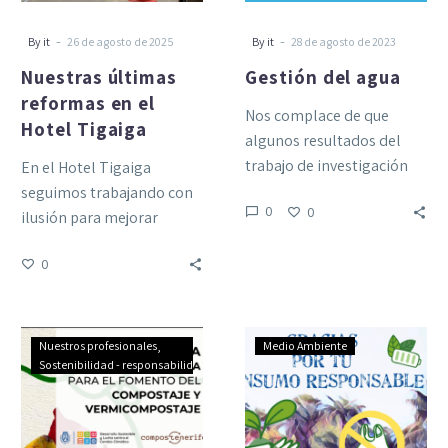
-
-
By it
26 de agosto de 2025
By it
28 de agosto de 2023
Nuestras últimas
Gestión del agua
reformas en el
Nos complace de que
Hotel Tigaiga
algunos resultados del
trabajo de investigación
En el Hotel Tigaiga
vinculado con la gestión
seguimos trabajando con
0
0
del agua en el ámbito
ilusión para mejorar
turístico…
nuestras instalaciones y
0
garantizar el máximo
confort y seguridad a…
El
Gracias
Nuestros profesionales
Medio Ambiente
Cabildo
por
Sostenibilidad - responsabilidad social
de
su
Tenerife
aportación
fomenta
ambiental