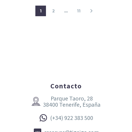
1
2
…
11
Contacto
Parque Taoro, 28


38400 Tenerife, España


(+34) 922 383 500