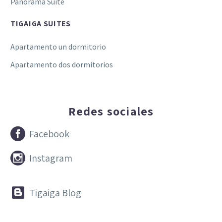
Panorama Suite
TIGAIGA SUITES
Apartamento un dormitorio
Apartamento dos dormitorios
Redes sociales


Facebook


Instagram


Tigaiga Blog