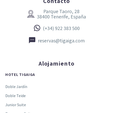
Contacto
Parque Taoro, 28


38400 Tenerife, España


(+34) 922 383 500


reservas@tigaiga.com
Alojamiento
HOTEL TIGAIGA
Doble Jardín
Doble Teide
Junior Suite