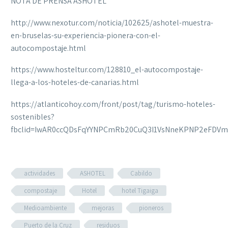
NOTA DE PRENSA ASHOTEL
http://www.nexotur.com/noticia/102625/ashotel-muestra-
en-bruselas-su-experiencia-pionera-con-el-
autocompostaje.html
https://www.hosteltur.com/128810_el-autocompostaje-
llega-a-los-hoteles-de-canarias.html
https://atlanticohoy.com/front/post/tag/turismo-hoteles-
sostenibles?
fbclid=IwAR0ccQDsFqYYNPCmRb20CuQ3I1VsNneKPNP2eFDVm
actividades
ASHOTEL
Cabildo
compostaje
Hotel
hotel Tigaiga
Medioambiente
mejoras
pioneros
Puerto de la Cruz
residuos