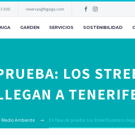
83 500
reservas@tigaiga.com
AIGA
GARDEN
SERVICIOS
SOSTENIBILIDAD
 PRUEBA: LOS STR
LLEGAN A TENERIF
Medio Ambiente
En fase de prueba: los StreetScooters lleg