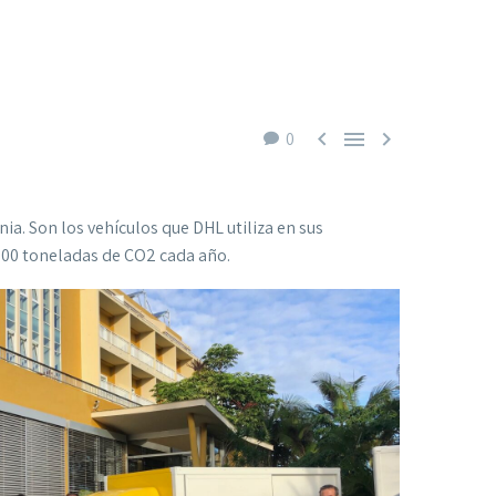



0
a. Son los vehículos que DHL utiliza en sus
.000 toneladas de CO2 cada año.