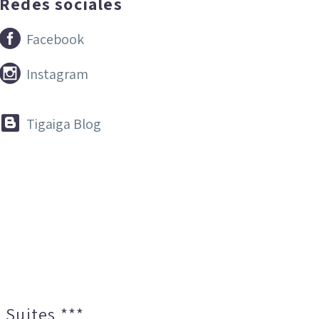
Redes sociales


Facebook


Instagram


Tigaiga Blog
 Suites ***