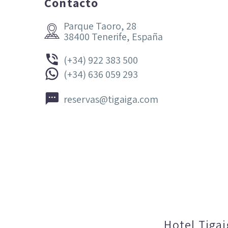
Contacto
Parque Taoro, 28


38400 Tenerife, España


(+34) 922 383 500


(+34) 636 059 293


reservas@tigaiga.com
Hotel Tigai