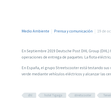
Medio Ambiente
Prensa y comunicación
19 de o
En Septiembre 2019 Deutsche Post DHL Group (DHL) ha 
operaciones de entrega de paquetes. La flota eléctri
En España, el grupo Streetscooter está testando sus ve
verde mediante vehículos eléctricos y alcanzar las ce
dhl
hotel Tigaiga
strretscooter
Teneri