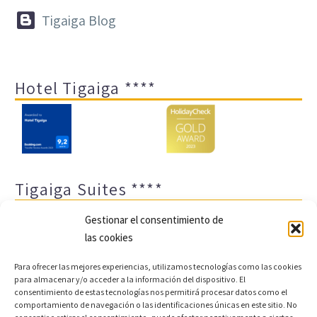


Tigaiga Blog
Hotel Tigaiga ****
Tigaiga Suites ****
Gestionar el consentimiento de
las cookies
Para ofrecer las mejores experiencias, utilizamos tecnologías como las cookies
para almacenar y/o acceder a la información del dispositivo. El
consentimiento de estas tecnologías nos permitirá procesar datos como el
comportamiento de navegación o las identificaciones únicas en este sitio. No
Aviso legal y política de privacidad
Transparencia