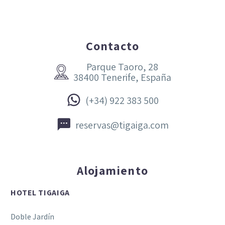
Contacto
Parque Taoro, 28


38400 Tenerife, España


(+34) 922 383 500


reservas@tigaiga.com
Alojamiento
HOTEL TIGAIGA
Doble Jardín