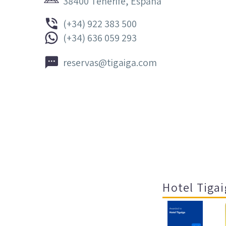
38400 Tenerife, España


(+34) 922 383 500


(+34) 636 059 293


reservas@tigaiga.com
Hotel Tigai