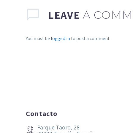
LEAVE
A COMM
You must be
logged in
to post a comment.
Contacto
Parque Taoro, 28

