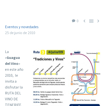



0
Eventos y novedades
25 de junio de 2010
La
«
Guagua
del Vino
»
en este año
2010, le
invita a
disfrutar la
RUTA DEL
VINO DE
TENERIFE.