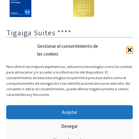
Tigaiga Suites ****
Gestionar el consentimiento de
las cookies
Para ofrecer las mejores experiencias, utilizamos tecnologías como las cookies
para almacenar y/o acceder a la información del dispositivo. El
consentimiento de estas tecnologías nos permitirá procesar datos como el
comportamiento de navegación o las identificaciones únicas en este sitio. No
Aviso legal y política de privacidad
Transparencia
consentir o retirar el consentimiento, puede afectar negativamente a ciertas
características y funciones.
Cookies
Sitemap
Política de cookies (UE)
Aceptar
Copyright © 2022 |
Desarrollo web y motor de reservas
Denegar
Conectatec