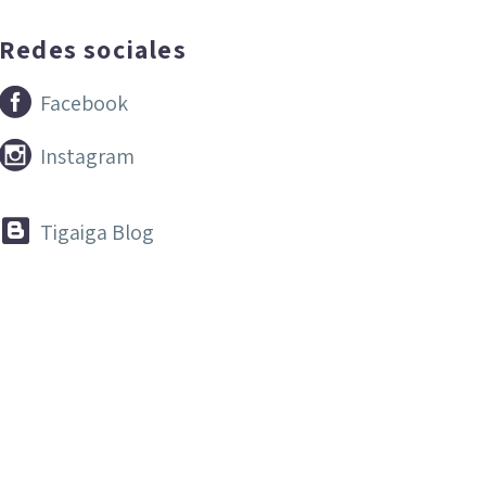
Redes sociales


Facebook


Instagram


Tigaiga Blog