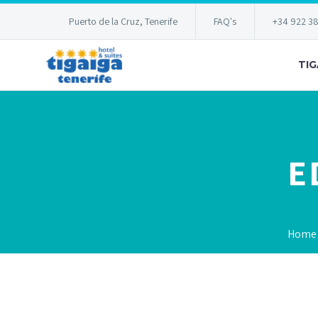
Puerto de la Cruz, Tenerife
FAQ's
+34 922 3
TIG
E
Home