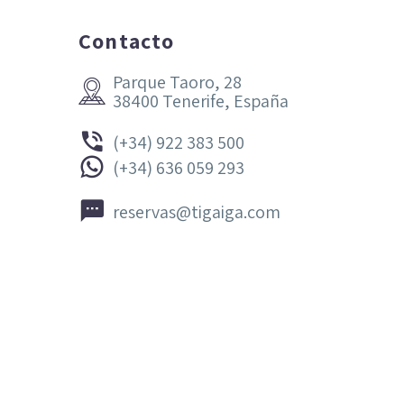
Contacto
Parque Taoro, 28


38400 Tenerife, España


(+34) 922 383 500


(+34) 636 059 293


reservas@tigaiga.com