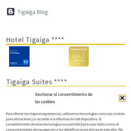


Tigaiga Blog
Hotel Tigaiga ****
Tigaiga Suites ****
Gestionar el consentimiento de
las cookies
Para ofrecer las mejores experiencias, utilizamos tecnologías como las cookies
para almacenar y/o acceder a la información del dispositivo. El
consentimiento de estas tecnologías nos permitirá procesar datos como el
comportamiento de navegación o las identificaciones únicas en este sitio. No
Aviso legal y política de privacidad
Transparencia