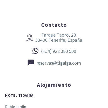
Contacto
Parque Taoro, 28


38400 Tenerife, España


(+34) 922 383 500


reservas@tigaiga.com
Alojamiento
HOTEL TIGAIGA
Doble Jardín