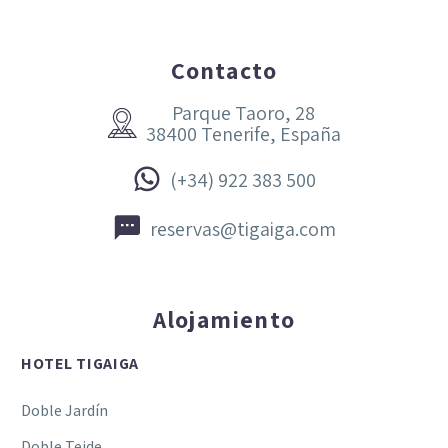
Contacto
Parque Taoro, 28


38400 Tenerife, España


(+34) 922 383 500


reservas@tigaiga.com
Alojamiento
HOTEL TIGAIGA
Doble Jardín
Doble Teide