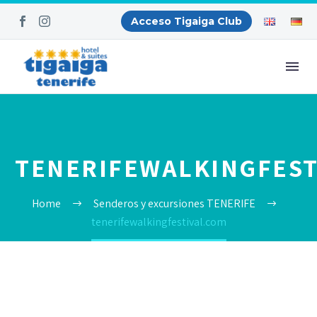
Acceso Tigaiga Club
TENERIFEWALKINGFEST
Home
Senderos y excursiones TENERIFE
tenerifewalkingfestival.com