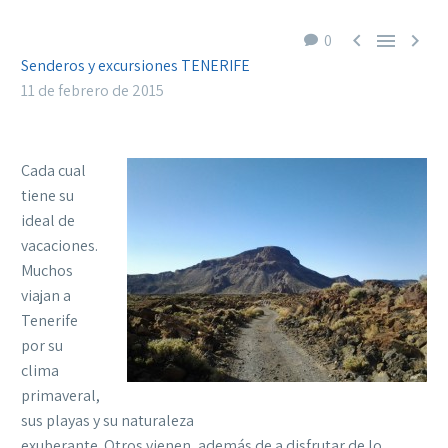



0
Senderos y excursiones TENERIFE
11 de febrero de 2015
Cada cual
tiene su
ideal de
vacaciones.
Muchos
viajan a
Tenerife
por su
clima
primaveral,
sus playas y su naturaleza
exuberante. Otros vienen, además de a disfrutar de lo