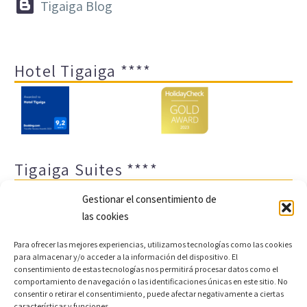


Tigaiga Blog
Hotel Tigaiga ****
Tigaiga Suites ****
Gestionar el consentimiento de
las cookies
Para ofrecer las mejores experiencias, utilizamos tecnologías como las cookies
para almacenar y/o acceder a la información del dispositivo. El
consentimiento de estas tecnologías nos permitirá procesar datos como el
comportamiento de navegación o las identificaciones únicas en este sitio. No
Aviso legal y política de privacidad
Transparencia
consentir o retirar el consentimiento, puede afectar negativamente a ciertas
características y funciones.