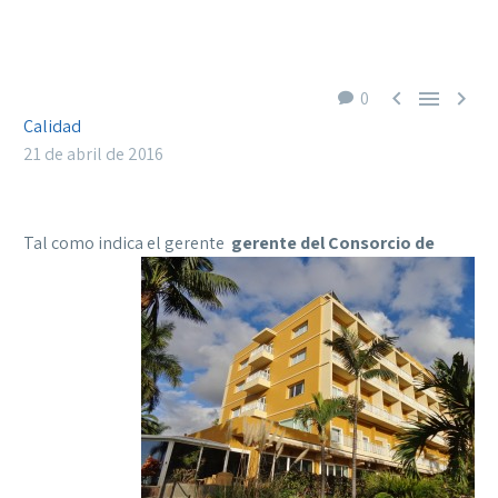



0
Calidad
21 de abril de 2016
Tal como indica
el gerente
gerente del Consorcio de