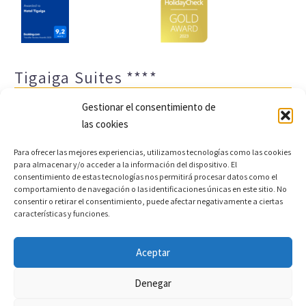
Tigaiga Suites ****
Gestionar el consentimiento de
las cookies
Para ofrecer las mejores experiencias, utilizamos tecnologías como las cookies
para almacenar y/o acceder a la información del dispositivo. El
consentimiento de estas tecnologías nos permitirá procesar datos como el
comportamiento de navegación o las identificaciones únicas en este sitio. No
Aviso legal y política de privacidad
Transparencia
consentir o retirar el consentimiento, puede afectar negativamente a ciertas
características y funciones.
Cookies
Sitemap
Política de cookies (UE)
Aceptar
Copyright © 2022 |
Desarrollo web y motor de reservas
Denegar
Conectatec