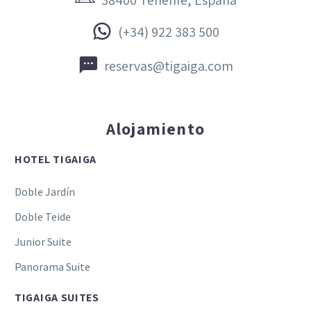
38400 Tenerife, España


(+34) 922 383 500


reservas@tigaiga.com
Alojamiento
HOTEL TIGAIGA
Doble Jardín
Doble Teide
Junior Suite
Panorama Suite
TIGAIGA SUITES