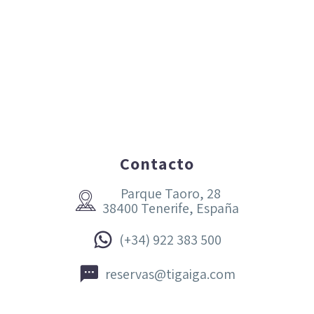
Contacto
Parque Taoro, 28


38400 Tenerife, España


(+34) 922 383 500


reservas@tigaiga.com