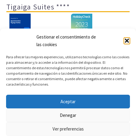
Tigaiga Suites ****
Gestionar el consentimiento de
las cookies
Aviso legal y política de privacidad
Transparencia
Para ofrecer las mejores experiencias, utilizamos tecnologías como las cookies
para almacenar y/o acceder a la información del dispositivo. El
Cookies
Sitemap
Política de cookies (UE)
consentimiento de estas tecnologías nos permitirá procesar datos como el
comportamiento de navegación o las identificaciones únicas en este sitio. No
consentir o retirar el consentimiento, puede afectar negativamente a ciertas
características y funciones.
Copyright © 2022 |
Desarrollo web y motor de reservas
Aceptar
Conectatec
Denegar
Ver preferencias