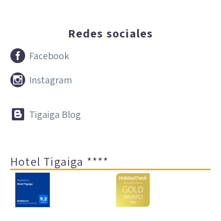
Redes sociales


Facebook


Instagram


Tigaiga Blog
Hotel Tigaiga ****