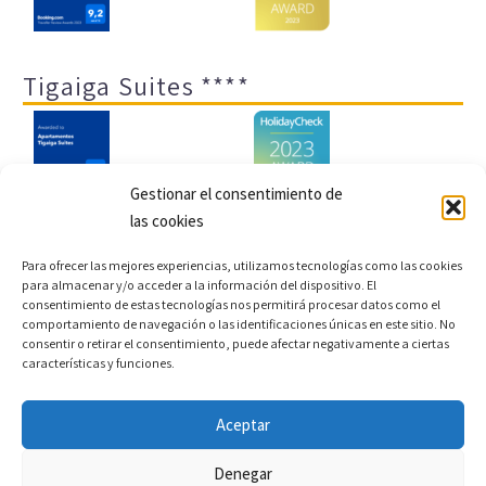
Tigaiga Suites ****
Gestionar el consentimiento de
las cookies
Aviso legal y política de privacidad
Transparencia
Para ofrecer las mejores experiencias, utilizamos tecnologías como las cookies
para almacenar y/o acceder a la información del dispositivo. El
Cookies
Sitemap
Política de cookies (UE)
consentimiento de estas tecnologías nos permitirá procesar datos como el
comportamiento de navegación o las identificaciones únicas en este sitio. No
consentir o retirar el consentimiento, puede afectar negativamente a ciertas
características y funciones.
Copyright © 2022 |
Desarrollo web y motor de reservas
Aceptar
Conectatec
Denegar