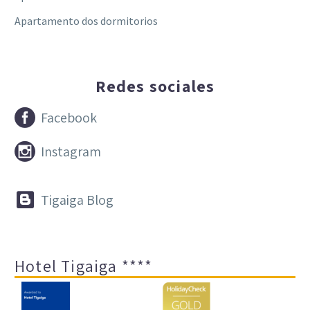
Apartamento dos dormitorios
Redes sociales


Facebook


Instagram


Tigaiga Blog
Hotel Tigaiga ****