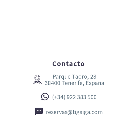
Contacto
Parque Taoro, 28


38400 Tenerife, España


(+34) 922 383 500


reservas@tigaiga.com