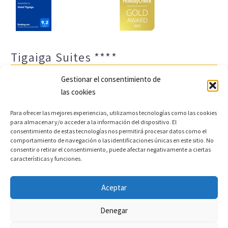
Tigaiga Suites ****
Gestionar el consentimiento de
las cookies
Para ofrecer las mejores experiencias, utilizamos tecnologías como las cookies
para almacenar y/o acceder a la información del dispositivo. El
consentimiento de estas tecnologías nos permitirá procesar datos como el
comportamiento de navegación o las identificaciones únicas en este sitio. No
Aviso legal y política de privacidad
Transparencia
consentir o retirar el consentimiento, puede afectar negativamente a ciertas
características y funciones.
Cookies
Sitemap
Política de cookies (UE)
Aceptar
Copyright © 2022 |
Desarrollo web y motor de reservas
Denegar
Conectatec