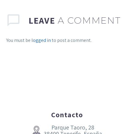
LEAVE
A COMMENT
You must be
logged in
to post a comment.
Contacto
Parque Taoro, 28


38400 Tenerife, España