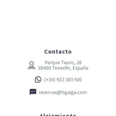
Contacto
Parque Taoro, 28


38400 Tenerife, España


(+34) 922 383 500


reservas@tigaiga.com
Alojamiento