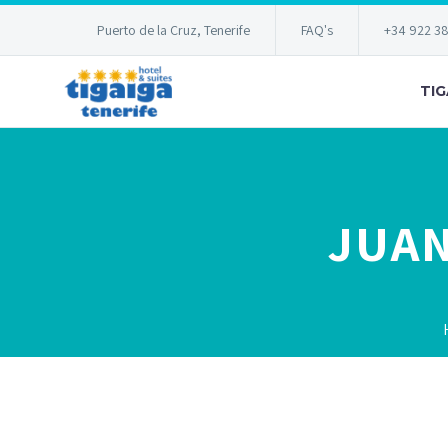
Puerto de la Cruz, Tenerife
FAQ's
+34 922 3
TIG
JUAN