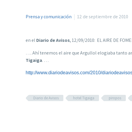
Prensa y comunicación
12 de septiembre de 2010
en el
Diario de Avisos
, 12/09/2010: EL AIRE DE FO
…. Ahí tenemos el aire que
Argullol
elogiaba tanto an
Tigaiga
. …
http://www.diariodeavisos.com/2010/diariodeaviso
Diario de Avisos
hotel Tigaiga
piropos