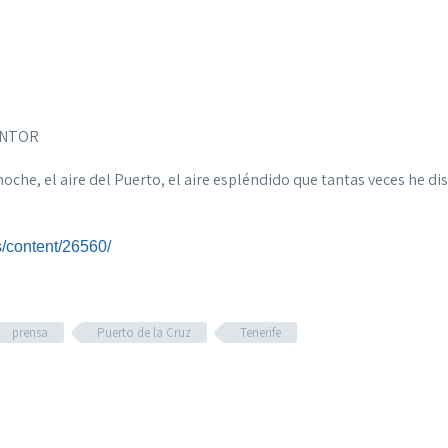
MENTOR
oche, el aire del Puerto, el aire espléndido que tantas veces he di
s/content/26560/
prensa
Puerto de la Cruz
Tenerife