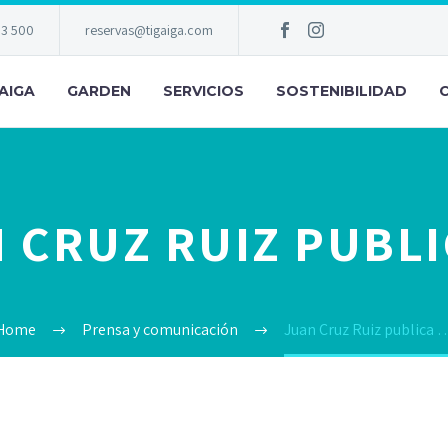
83 500
reservas@tigaiga.com
AIGA
GARDEN
SERVICIOS
SOSTENIBILIDAD
 CRUZ RUIZ PUBL
Home
Prensa y comunicación
Juan Cruz Ruiz publica 