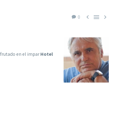



0
sfrutado en el impar
Hotel