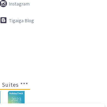


Instagram


Tigaiga Blog
 Suites ***