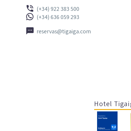


(+34) 922 383 500


(+34) 636 059 293


reservas@tigaiga.com
Hotel Tigai