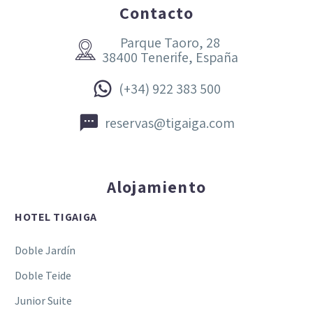
Contacto
Parque Taoro, 28


38400 Tenerife, España


(+34) 922 383 500


reservas@tigaiga.com
Alojamiento
HOTEL TIGAIGA
Doble Jardín
Doble Teide
Junior Suite