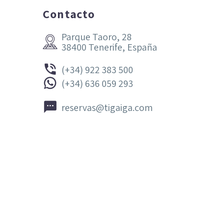
Contacto
Parque Taoro, 28


38400 Tenerife, España


(+34) 922 383 500


(+34) 636 059 293


reservas@tigaiga.com