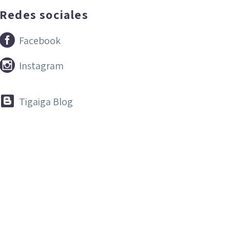
Redes sociales


Facebook


Instagram


Tigaiga Blog