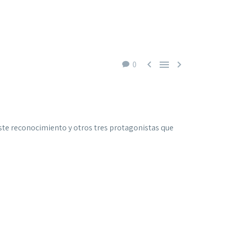



0
 este reconocimiento y otros tres protagonistas que