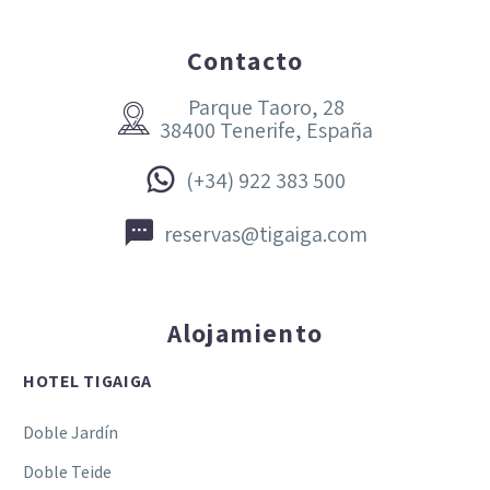
Contacto
Parque Taoro, 28


38400 Tenerife, España


(+34) 922 383 500


reservas@tigaiga.com
Alojamiento
HOTEL TIGAIGA
Doble Jardín
Doble Teide