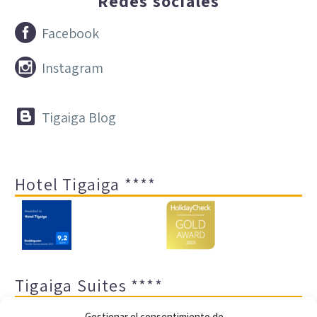
Redes sociales


Facebook


Instagram


Tigaiga Blog
Hotel Tigaiga ****
Tigaiga Suites ****
Gestionar el consentimiento de