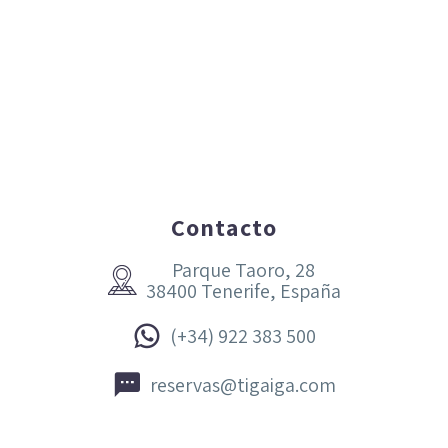
Contacto
Parque Taoro, 28


38400 Tenerife, España


(+34) 922 383 500


reservas@tigaiga.com