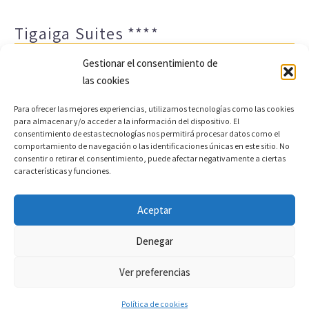
Tigaiga Suites ****
Gestionar el consentimiento de
las cookies
Para ofrecer las mejores experiencias, utilizamos tecnologías como las cookies
para almacenar y/o acceder a la información del dispositivo. El
consentimiento de estas tecnologías nos permitirá procesar datos como el
comportamiento de navegación o las identificaciones únicas en este sitio. No
Aviso legal y política de privacidad
Transparencia
consentir o retirar el consentimiento, puede afectar negativamente a ciertas
características y funciones.
Cookies
Sitemap
Política de cookies (UE)
Aceptar
Copyright © 2022 |
Desarrollo web y motor de reservas
Denegar
Conectatec
Ver preferencias
Política de cookies