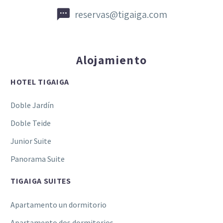


reservas@tigaiga.com
Alojamiento
HOTEL TIGAIGA
Doble Jardín
Doble Teide
Junior Suite
Panorama Suite
TIGAIGA SUITES
Apartamento un dormitorio
Apartamento dos dormitorios