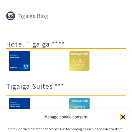


Tigaiga Blog
Hotel Tigaiga ****
Tigaiga Suites ***
Manage cookie consent
To provide the best experiences, we use technologies such as cookies to store