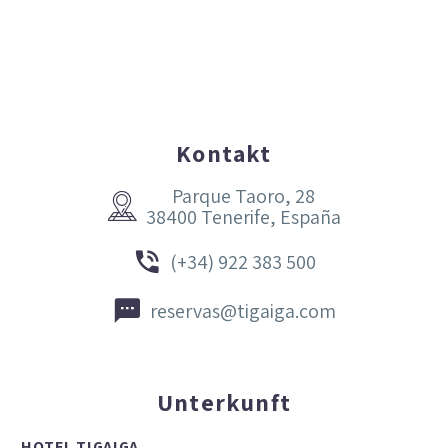
Kontakt
Parque Taoro, 28


38400 Tenerife, España


(+34) 922 383 500


reservas@tigaiga.com
Unterkunft
HOTEL TIGAIGA