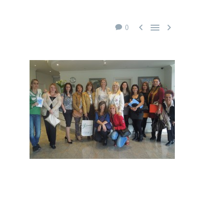



0