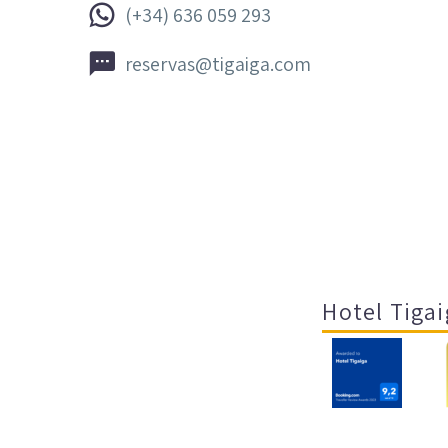


(+34) 636 059 293


reservas@tigaiga.com
Hotel Tigai