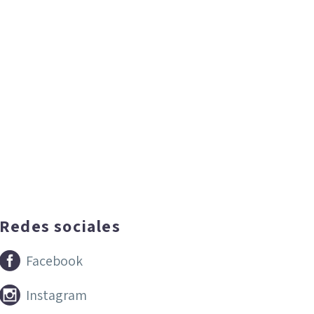
Redes sociales


Facebook


Instagram