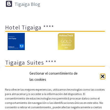


Tigaiga Blog
Hotel Tigaiga ****
Tigaiga Suites ****
Gestionar el consentimiento de
las cookies
Para ofrecer las mejores experiencias, utilizamos tecnologías como las cookies
para almacenar y/o acceder a la información del dispositivo. El
consentimiento de estas tecnologías nos permitirá procesar datos como el
comportamiento de navegación o las identificaciones únicas en este sitio. No
Aviso legal y política de privacidad
Transparencia
consentir o retirar el consentimiento, puede afectar negativamente a ciertas