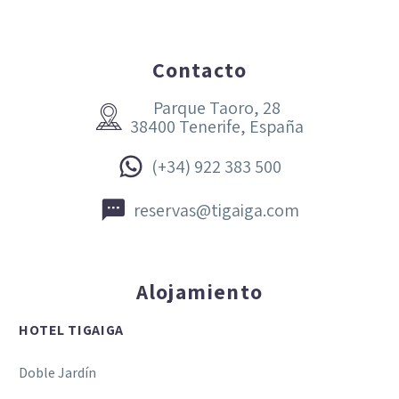
Contacto
Parque Taoro, 28


38400 Tenerife, España


(+34) 922 383 500


reservas@tigaiga.com
Alojamiento
HOTEL TIGAIGA
Doble Jardín