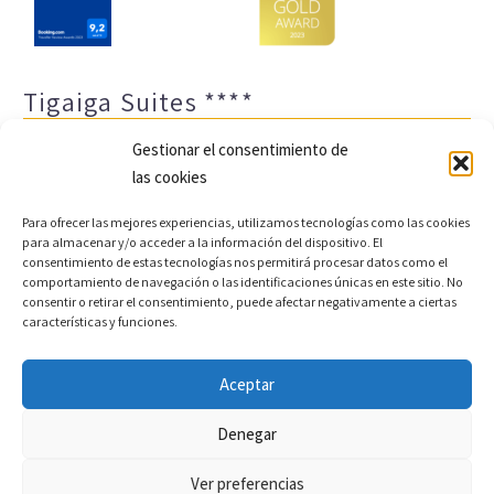
Tigaiga Suites ****
Gestionar el consentimiento de
las cookies
Para ofrecer las mejores experiencias, utilizamos tecnologías como las cookies
para almacenar y/o acceder a la información del dispositivo. El
consentimiento de estas tecnologías nos permitirá procesar datos como el
comportamiento de navegación o las identificaciones únicas en este sitio. No
Aviso legal y política de privacidad
Transparencia
consentir o retirar el consentimiento, puede afectar negativamente a ciertas
características y funciones.
Cookies
Sitemap
Política de cookies (UE)
Aceptar
Copyright © 2022 |
Desarrollo web y motor de reservas
Denegar
Conectatec
Ver preferencias