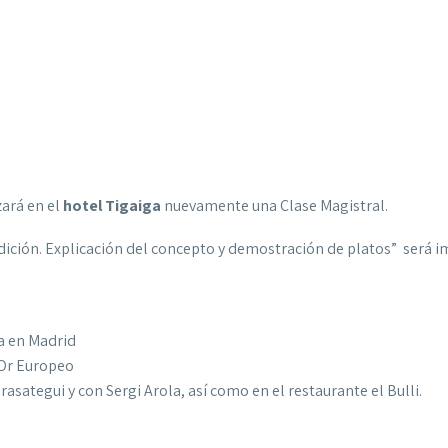
ará en el
hotel Tigaiga
nuevamente una Clase Magistral.
radición. Explicación del concepto y demostración de platos” será i
a en Madrid
’Or Europeo
sategui y con Sergi Arola, así como en el restaurante el Bulli.