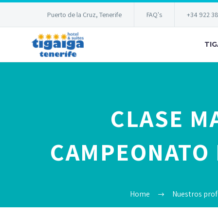
Puerto de la Cruz, Tenerife
FAQ's
+34 922 3
TIG
CLASE M
CAMPEONATO D
Home
Nuestros prof