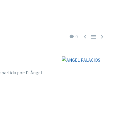



0
mpartida por: D. Ángel