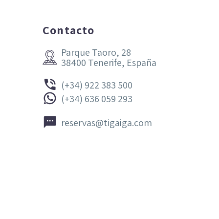
Contacto
Parque Taoro, 28


38400 Tenerife, España


(+34) 922 383 500


(+34) 636 059 293


reservas@tigaiga.com