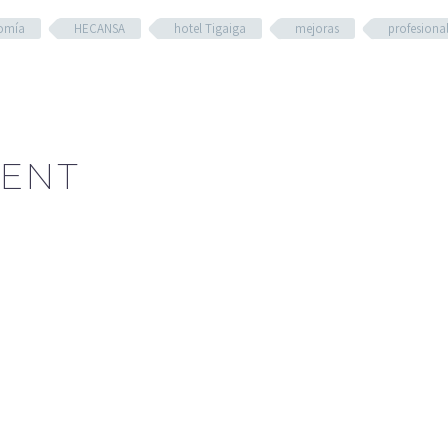
omía
HECANSA
hotel Tigaiga
mejoras
profesiona
ENT