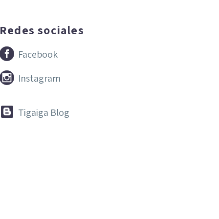
Redes sociales


Facebook


Instagram


Tigaiga Blog