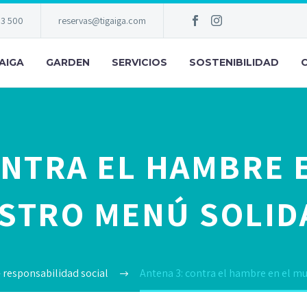
83 500
reservas@tigaiga.com
AIGA
GARDEN
SERVICIOS
SOSTENIBILIDAD
ONTRA EL HAMBRE 
STRO MENÚ SOLID
- responsabilidad social
Antena 3: contra el hambre en el m