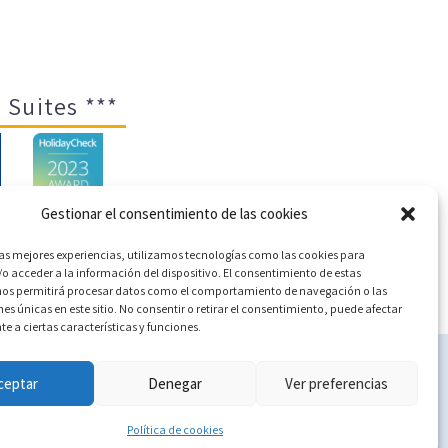
 Suites ***
Gestionar el consentimiento de las cookies
las mejores experiencias, utilizamos tecnologías como las cookies para
o acceder a la información del dispositivo. El consentimiento de estas
ica de cookies (UE)
nos permitirá procesar datos como el comportamiento de navegación o las
nes únicas en este sitio. No consentir o retirar el consentimiento, puede afectar
 a ciertas características y funciones.
c
ceptar
Denegar
Ver preferencias
Política de cookies