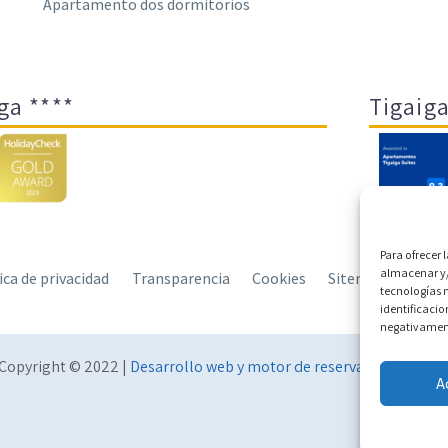
Apartamento dos dormitorios
ga ****
Tigaiga
Para ofrecer 
almacenar y/
tica de privacidad
Transparencia
Cookies
Sitemap
Polít
tecnologías 
identificacio
negativamente
Copyright © 2022 |
Desarrollo web y motor de reservas Conectate
A