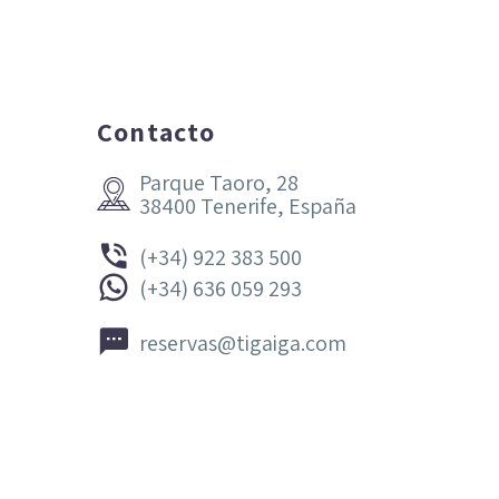
Contacto
Parque Taoro, 28


38400 Tenerife, España


(+34) 922 383 500


(+34) 636 059 293


reservas@tigaiga.com