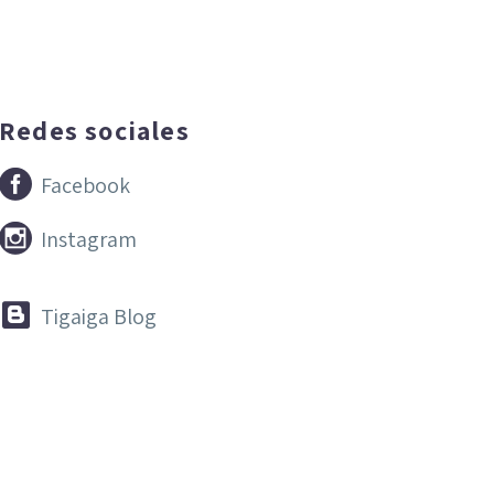
Redes sociales


Facebook


Instagram


Tigaiga Blog