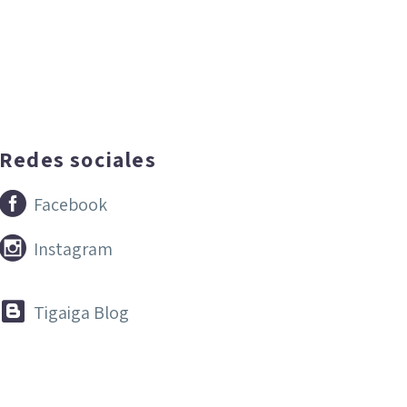
Redes sociales


Facebook


Instagram


Tigaiga Blog