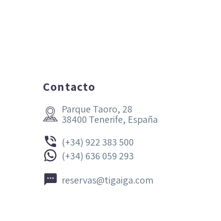
Contacto
Parque Taoro, 28


38400 Tenerife, España


(+34) 922 383 500


(+34) 636 059 293


reservas@tigaiga.com