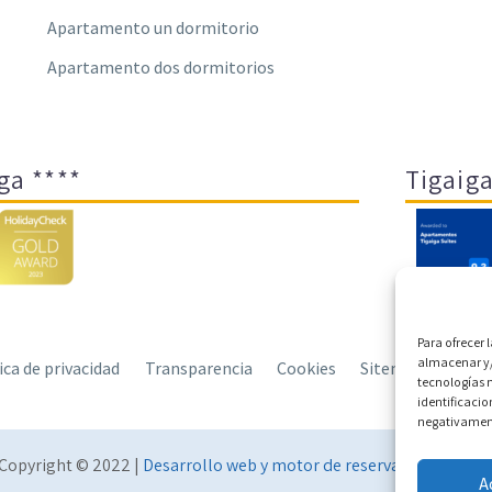
Apartamento un dormitorio
Apartamento dos dormitorios
ga ****
Tigaiga
Para ofrecer 
almacenar y/
tica de privacidad
Transparencia
Cookies
Sitemap
Polít
tecnologías 
identificacio
negativamente
Copyright © 2022 |
Desarrollo web y motor de reservas Conectate
A