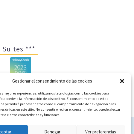
 Suites ***
Gestionar el consentimiento de las cookies
las mejores experiencias, utilizamos tecnologías como las cookies para
o acceder a la información del dispositivo. El consentimiento de estas
ica de cookies (UE)
nos permitirá procesar datos como el comportamiento de navegación o las
nes únicas en este sitio. No consentir o retirar el consentimiento, puede afectar
 a ciertas características y funciones.
c
ceptar
Denegar
Ver preferencias