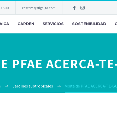
83 500
reservas@tigaiga.com
AIGA
GARDEN
SERVICIOS
SOSTENIBILIDAD
DE PFAE ACERCA-T
e
Jardines subtropicales
Visita de PFAE ACERCA-TE-G