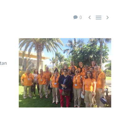



0
itan