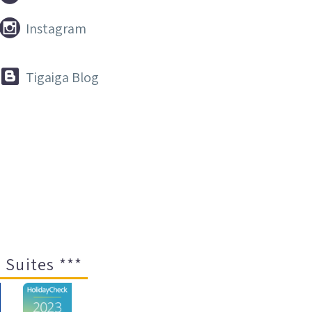


Instagram


Tigaiga Blog
 Suites ***