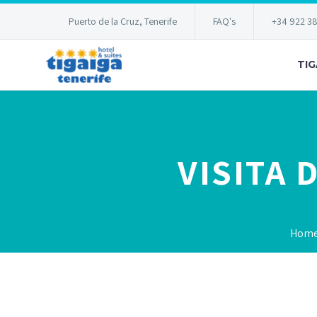
Puerto de la Cruz, Tenerife
FAQ's
+34 922 3
TIG
VISITA 
Hom