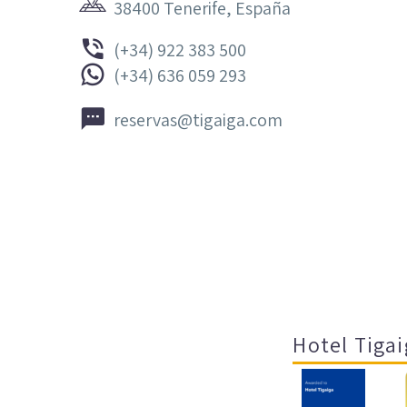
38400 Tenerife, España


(+34) 922 383 500


(+34) 636 059 293


reservas@tigaiga.com
Hotel Tigai