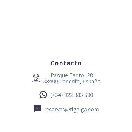
Contacto
Parque Taoro, 28


38400 Tenerife, España


(+34) 922 383 500


reservas@tigaiga.com