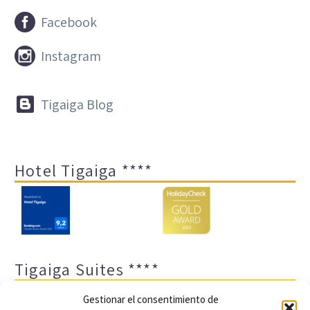


Facebook


Instagram


Tigaiga Blog
Hotel Tigaiga ****
Tigaiga Suites ****
Gestionar el consentimiento de