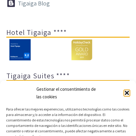


Tigaiga Blog
Hotel Tigaiga ****
Tigaiga Suites ****
Gestionar el consentimiento de
las cookies
Para ofrecer las mejores experiencias, utilizamos tecnologías como las cookies
para almacenar y/o acceder a la información del dispositivo. El
consentimiento de estas tecnologías nos permitirá procesar datos como el
comportamiento de navegación o las identificaciones únicas en este sitio. No
Aviso legal y política de privacidad
Transparencia
consentir o retirar el consentimiento, puede afectar negativamente a ciertas