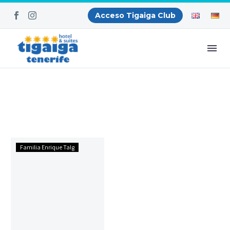
Acceso Tigaiga Club
Wladimiro
Familia Enrique Talg
Rodríguez
Brito
en
DIARIO
de
AVISOS