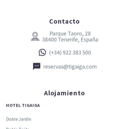
Contacto
Parque Taoro, 28


38400 Tenerife, España


(+34) 922 383 500


reservas@tigaiga.com
Alojamiento
HOTEL TIGAIGA
Doble Jardín