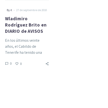
-
By it
27 de septiembre de 2010
Wladimiro
Rodríguez Brito en
DIARIO de AVISOS
En los últimos veinte
años, el Cabildo de
Tenerife ha tenido una
preocupación por vincular
0
0
el turismo a la naturaleza,
…