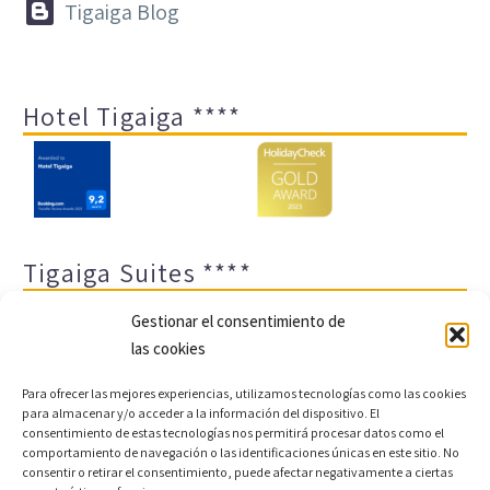


Tigaiga Blog
Hotel Tigaiga ****
Tigaiga Suites ****
Gestionar el consentimiento de
las cookies
Para ofrecer las mejores experiencias, utilizamos tecnologías como las cookies
para almacenar y/o acceder a la información del dispositivo. El
consentimiento de estas tecnologías nos permitirá procesar datos como el
comportamiento de navegación o las identificaciones únicas en este sitio. No
Aviso legal y política de privacidad
Transparencia
consentir o retirar el consentimiento, puede afectar negativamente a ciertas