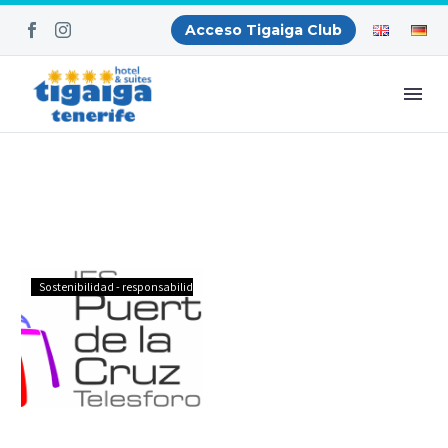
Acceso Tigaiga Club
Visita
Sostenibilidad - responsabilidad social
de
estudiantes
IES
Telesforo
Bravo