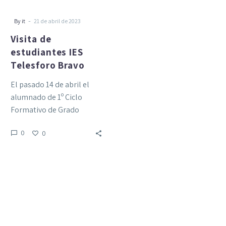
-
By it
21 de abril de 2023
Visita de
estudiantes IES
Telesforo Bravo
El pasado 14 de abril el
alumnado de 1º Ciclo
Formativo de Grado
Superior de Gestión de
0
0
Alojamientos Turísticos
(1ALO) realizó una…