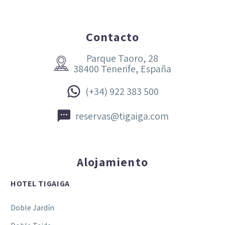
Contacto
Parque Taoro, 28


38400 Tenerife, España


(+34) 922 383 500


reservas@tigaiga.com
Alojamiento
HOTEL TIGAIGA
Doble Jardín