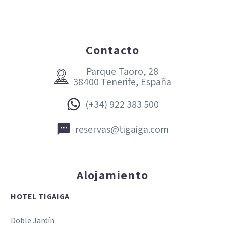
Contacto
Parque Taoro, 28


38400 Tenerife, España


(+34) 922 383 500


reservas@tigaiga.com
Alojamiento
HOTEL TIGAIGA
Doble Jardín