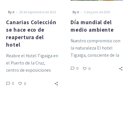
del
hotel
-
-
By it
20 de septiembre de 2021
By it
5 de junio de 2020
Canarias Colección
Día mundial del
se hace eco de
medio ambiente
reapertura del
Nuestro compromiso con
hotel
la naturaleza El hotel
Tigaiga, consciente de la
Reabre el Hotel Tigaiga en
importancia de la
el Puerto de la Cruz,
0
0
protección de nuestro
centro de exposiciones
entorno y nuestra…
filatélicas Muchas gracias
0
0
a todo el grupo…