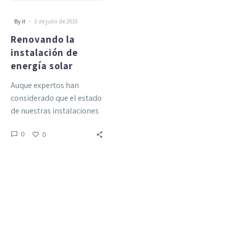
-
By it
2 de julio de 2010
Renovando la
instalación de
energía solar
Auque expertos han
considerado que el estado
de nuestras instalaciones
(colectores solares de
0
0
placa plana CPP),
muestran un excelente
mantenimiento,…