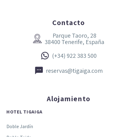
Contacto
Parque Taoro, 28


38400 Tenerife, España


(+34) 922 383 500


reservas@tigaiga.com
Alojamiento
HOTEL TIGAIGA
Doble Jardín