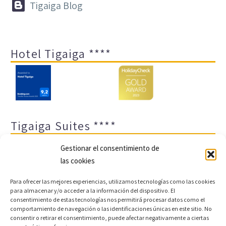


Tigaiga Blog
Hotel Tigaiga ****
Tigaiga Suites ****
Gestionar el consentimiento de
las cookies
Para ofrecer las mejores experiencias, utilizamos tecnologías como las cookies
para almacenar y/o acceder a la información del dispositivo. El
consentimiento de estas tecnologías nos permitirá procesar datos como el
comportamiento de navegación o las identificaciones únicas en este sitio. No
Aviso legal y política de privacidad
Transparencia
consentir o retirar el consentimiento, puede afectar negativamente a ciertas