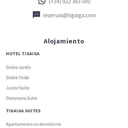


(+34) 922 383 500


reservas@tigaiga.com
Alojamiento
HOTEL TIGAIGA
Doble Jardín
Doble Teide
Junior Suite
Panorama Suite
TIGAIGA SUITES
Apartamento un dormitorio