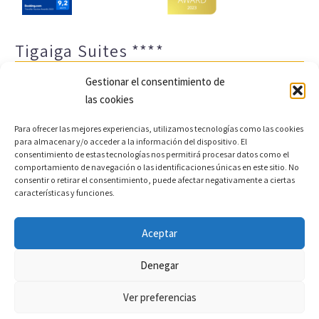
Tigaiga Suites ****
Gestionar el consentimiento de
las cookies
Para ofrecer las mejores experiencias, utilizamos tecnologías como las cookies
para almacenar y/o acceder a la información del dispositivo. El
consentimiento de estas tecnologías nos permitirá procesar datos como el
comportamiento de navegación o las identificaciones únicas en este sitio. No
Aviso legal y política de privacidad
Transparencia
consentir o retirar el consentimiento, puede afectar negativamente a ciertas
características y funciones.
Cookies
Sitemap
Política de cookies (UE)
Aceptar
Copyright © 2022 |
Desarrollo web y motor de reservas
Denegar
Conectatec
Ver preferencias