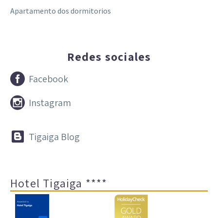
Apartamento dos dormitorios
Redes sociales


Facebook


Instagram


Tigaiga Blog
Hotel Tigaiga ****