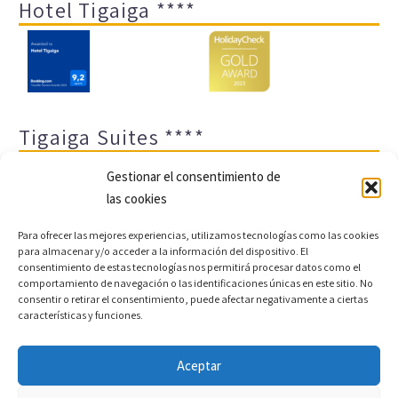
Hotel Tigaiga ****
Tigaiga Suites ****
Gestionar el consentimiento de
las cookies
Para ofrecer las mejores experiencias, utilizamos tecnologías como las cookies
para almacenar y/o acceder a la información del dispositivo. El
consentimiento de estas tecnologías nos permitirá procesar datos como el
comportamiento de navegación o las identificaciones únicas en este sitio. No
Aviso legal y política de privacidad
Transparencia
consentir o retirar el consentimiento, puede afectar negativamente a ciertas
características y funciones.
Cookies
Sitemap
Política de cookies (UE)
Aceptar
Copyright © 2022 |
Desarrollo web y motor de reservas