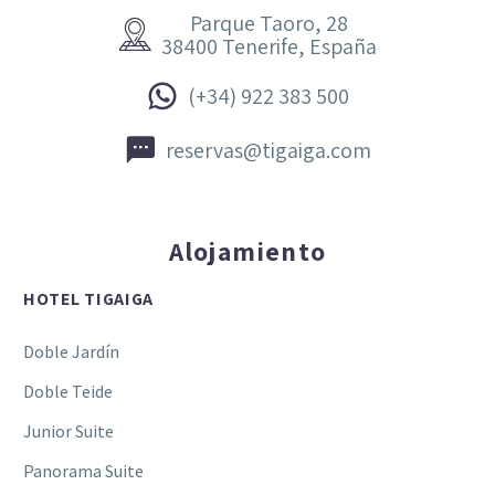
Parque Taoro, 28


38400 Tenerife, España


(+34) 922 383 500


reservas@tigaiga.com
Alojamiento
HOTEL TIGAIGA
Doble Jardín
Doble Teide
Junior Suite
Panorama Suite