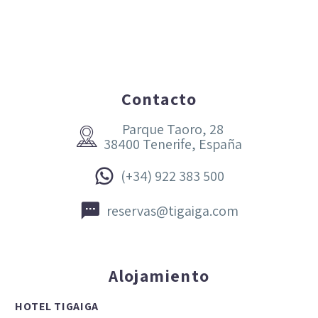
Contacto
Parque Taoro, 28


38400 Tenerife, España


(+34) 922 383 500


reservas@tigaiga.com
Alojamiento
HOTEL TIGAIGA