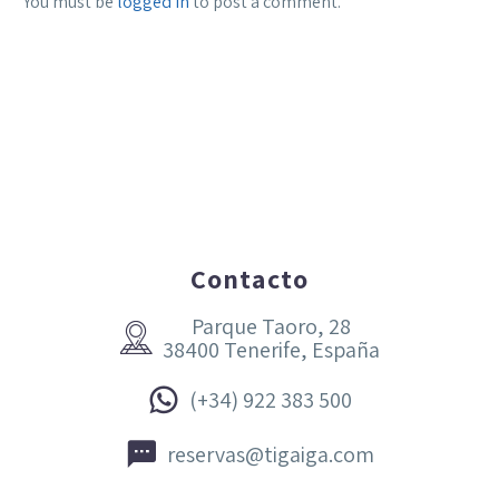
You must be
logged in
to post a comment.
Contacto
Parque Taoro, 28


38400 Tenerife, España


(+34) 922 383 500


reservas@tigaiga.com