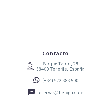
Contacto
Parque Taoro, 28


38400 Tenerife, España


(+34) 922 383 500


reservas@tigaiga.com