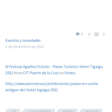



0
Eventos y novedades
2 de diciembre de 2011
III Festival Agatha Christie – Paseo Turístico Hotel Tigaiga
2011
from
CIT Puerto de la Cruz
on
Vimeo
.
http://www.automeca.es/exhibiciones/paseo-en-coche-
antiguo-del-hotel-tigaiga-2011
CIT
coches antiguos
eventos
exclusivo