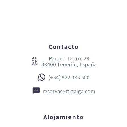
Contacto
Parque Taoro, 28


38400 Tenerife, España


(+34) 922 383 500


reservas@tigaiga.com
Alojamiento