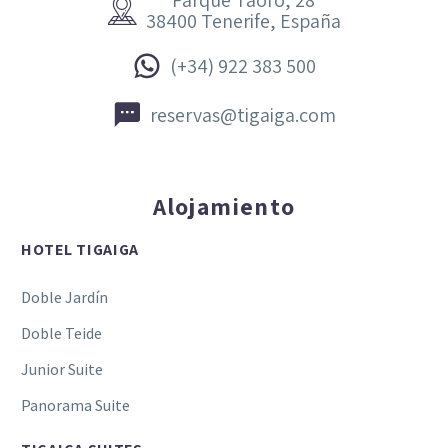


38400 Tenerife, España


(+34) 922 383 500


reservas@tigaiga.com
Alojamiento
HOTEL TIGAIGA
Doble Jardín
Doble Teide
Junior Suite
Panorama Suite