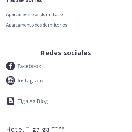
TIGAIGA SUITES
Apartamento un dormitorio
Apartamento dos dormitorios
Redes sociales


Facebook


Instagram


Tigaiga Blog
Hotel Tigaiga ****