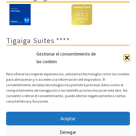
Tigaiga Suites ****
Gestionar el consentimiento de
las cookies
Para ofrecer las mejores experiencias, utilizamos tecnologías como las cookies
para almacenar y/o acceder a la información del dispositivo. El
consentimiento de estas tecnologías nos permitirá procesar datos como el
comportamiento de navegación o las identificaciones únicas en este sitio. No
Aviso legal y política de privacidad
Transparencia
consentir o retirar el consentimiento, puede afectar negativamente a ciertas
características y funciones.
Cookies
Sitemap
Política de cookies (UE)
Aceptar
Copyright © 2022 |
Desarrollo web y motor de reservas
Denegar