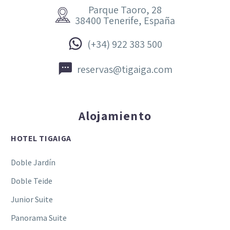
Parque Taoro, 28


38400 Tenerife, España


(+34) 922 383 500


reservas@tigaiga.com
Alojamiento
HOTEL TIGAIGA
Doble Jardín
Doble Teide
Junior Suite
Panorama Suite