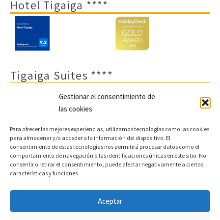
Hotel Tigaiga ****
Tigaiga Suites ****
Gestionar el consentimiento de
las cookies
Para ofrecer las mejores experiencias, utilizamos tecnologías como las cookies
para almacenar y/o acceder a la información del dispositivo. El
consentimiento de estas tecnologías nos permitirá procesar datos como el
comportamiento de navegación o las identificaciones únicas en este sitio. No
Aviso legal y política de privacidad
Transparencia
consentir o retirar el consentimiento, puede afectar negativamente a ciertas
características y funciones.
Cookies
Sitemap
Política de cookies (UE)
Aceptar
Copyright © 2022 |
Desarrollo web y motor de reservas